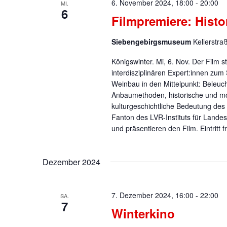
6. November 2024, 18:00
-
20:00
MI.
6
Filmpremiere: Hist
Siebengebirgsmuseum
Kellerstra
Königswinter. Mi, 6. Nov. Der Film s
interdisziplinären Expert:innen zu
Weinbau in den Mittelpunkt: Beleuc
Anbaumethoden, historische und mo
kulturgeschichtliche Bedeutung de
Fanton des LVR-Instituts für Lande
und präsentieren den Film. Eintritt 
Dezember 2024
7. Dezember 2024, 16:00
-
22:00
SA.
7
Winterkino