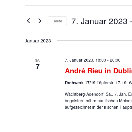
Suche
eingeben.
Suche
und
7. Januar 2023
 
nach
Heute
Ansichten,
Veranstaltungen
Datum
Schlüsselwort.
Navigation
wählen.
Januar 2023
7. Januar 2023, 18:00
-
20:00
SA.
7
André Rieu in Dubli
Drehwerk 17/19
Töpferstr. 17-19, 
Wachtberg-Adendorf. Sa., 7. Jan. E
begeistern mit romantischen Melodi
aufgezeichnet in der irischen Haupts