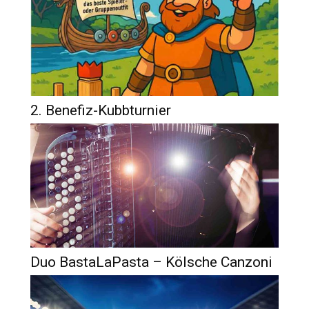
2. Benefiz-Kubbturnier
Duo BastaLaPasta – Kölsche Canzoni