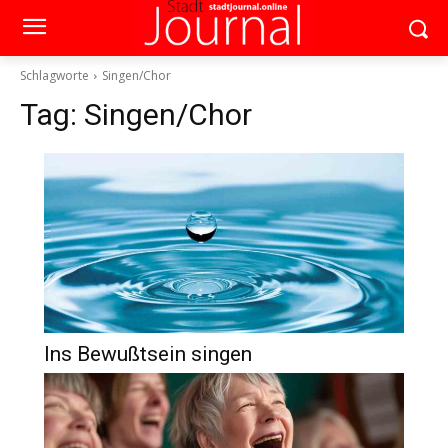
Schlagworte
Singen/Chor
Tag:
Singen/Chor
Ins Bewußtsein singen