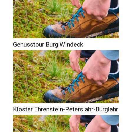
Genusstour Burg Windeck
Kloster Ehrenstein-Peterslahr-Burglahr