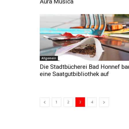
Aura Musica
Allgemein
Die Stadtbücherei Bad Honnef ba
eine Saatgutbibliothek auf
1
2
3
4