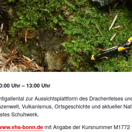
10:00 Uhr – 13:00 Uhr
igallental zur Aussichtsplattform des Drachenfelses u
nzenwelt, Vulkanismus, Ortsgeschichte und aktueller Na
festes Schuhwerk.
mit Angabe der Kursnummer M1772
www.vhs-bonn.de