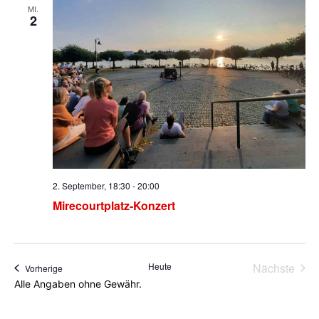
MI.
2
2. September, 18:30
-
20:00
Mirecourtplatz-Konzert
Heute
Nächste
Veranstaltungen
Vorherige
Veransta
Alle Angaben ohne Gewähr.