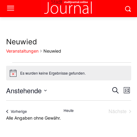
Neuwied
Veranstaltungen
Neuwied
Veranstaltungen
Es wurden keine Ergebnisse gefunden.
Hinweis
Anstehende
Ver
Verans
Suche
Liste
Ans
Datum
Suche
wählen.
Nav
Heute
Nächste
Veranstaltungen
Vorherige
und
Veransta
Alle Angaben ohne Gewähr.
Ansich