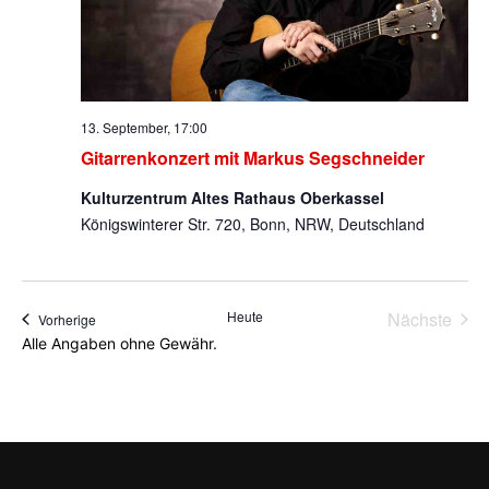
13. September, 17:00
Gitarrenkonzert mit Markus Segschneider
Kulturzentrum Altes Rathaus Oberkassel
Königswinterer Str. 720, Bonn, NRW, Deutschland
Heute
Nächste
Veranstaltungen
Vorherige
Veransta
Alle Angaben ohne Gewähr.