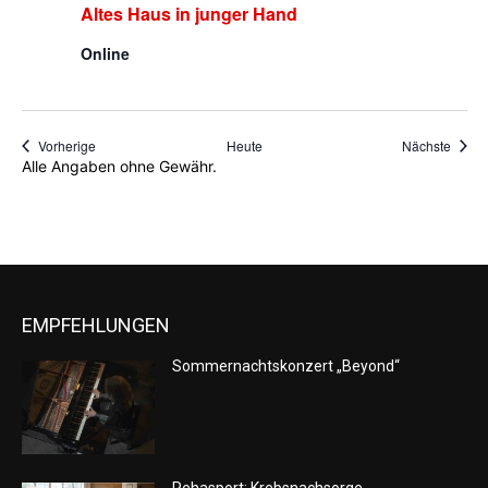
Altes Haus in junger Hand
Online
Veranstaltungen
Veran
Vorherige
Heute
Nächste
Alle Angaben ohne Gewähr.
EMPFEHLUNGEN
Sommernachtskonzert „Beyond“
Rehasport: Krebsnachsorge