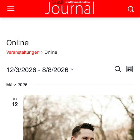
Online
Veranstaltungen
Online
12/3/2026
 - 
8/8/2026
Veranstaltungen
Ver
Verans
Suche
Liste
Ans
Datum
Suche
wählen.
März 2026
Nav
und
DO.
12
Ansich
Naviga