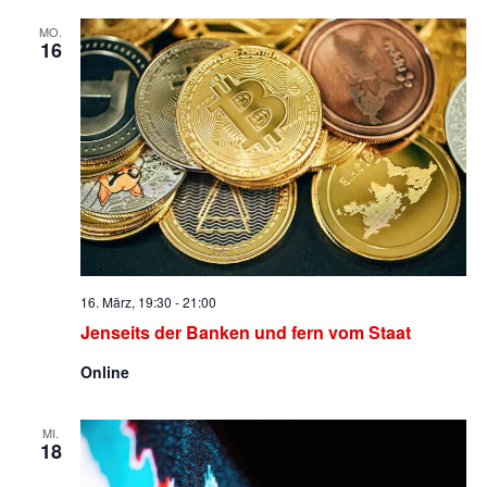
MO.
16
16. März, 19:30
-
21:00
Jenseits der Banken und fern vom Staat
Online
MI.
18