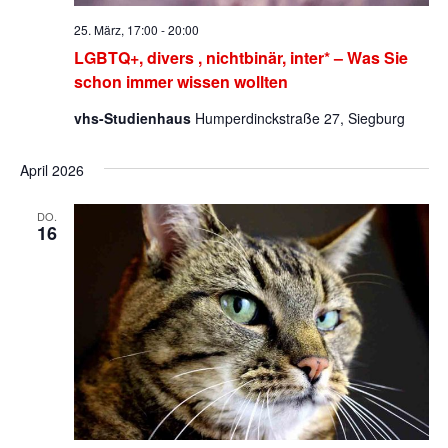
25. März, 17:00
-
20:00
LGBTQ+, divers , nichtbinär, inter* – Was Sie
schon immer wissen wollten
vhs-Studienhaus
Humperdinckstraße 27, Siegburg
April 2026
DO.
16