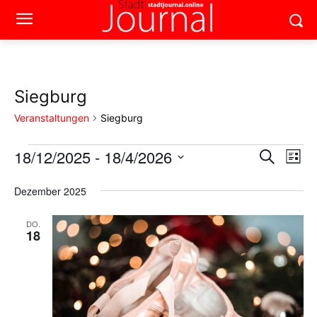
Siegburg
Veranstaltungen
Siegburg
18/12/2025
 - 
18/4/2026
Veranstaltungen
Ver
Verans
Suche
Liste
Ans
Datum
Suche
wählen.
Dezember 2025
Nav
und
DO.
18
Ansich
Naviga