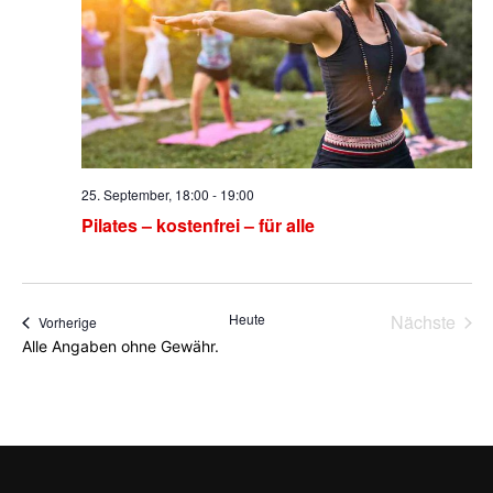
25. September, 18:00
-
19:00
Pilates – kostenfrei – für alle
Heute
Nächste
Veranstaltungen
Vorherige
Veransta
Alle Angaben ohne Gewähr.