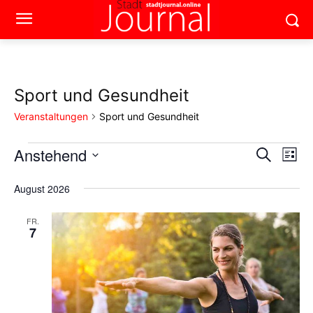
Sport und Gesundheit
Veranstaltungen
Sport und Gesundheit
Anstehend
Veranstaltungen
Ver
Verans
Suche
Liste
Ans
Datum
Suche
wählen.
August 2026
Nav
und
FR.
7
Ansich
Naviga