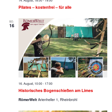
14. August, 18:00
-
19:00
Pilates – kostenfrei – für alle
SO.
16
16. August, 10:00
-
17:00
Historisches Bogenschießen am Limes
RömerWelt
Arienheller 1, Rheinbrohl