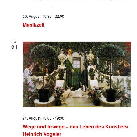
20. August, 19:30
-
22:00
Musikzeit
FR.
21
21. August, 18:00
-
19:30
Wege und Irrwege – das Leben des Künstlers
Heinrich Vogeler