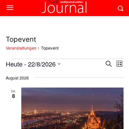
Topevent
Veranstaltungen
Topevent
Heute
 - 
22/8/2026
Veranstaltungen
Ver
Verans
Suche
Liste
Ans
Datum
Suche
wählen.
August 2026
Nav
und
SA.
8
Ansich
Naviga