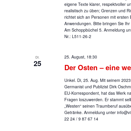
eigene Texte klarer, respektvoller 
realistisch zu üben; Grenzen und Ri
richtet sich an Personen mit erst
Anwendungen. Bitte bringen Sie Ihr
Am Schoppbüchel 5. Anmeldung unte
Nr.: L511-26-2
25. August, 18:30
DI.
25
Der Osten – eine w
Unkel. Di, 25. Aug. Mit seinem 2023 
Germanist und Publizist Dirk Oschm
EU-Korrespondent, hat das Werk natü
Fragen loszuwerden. Er stammt selb
„Westen“ seinen Traumberuf ausüben
Getränke. Anmeldung unter info@vill
22 24 / 9 87 67 14