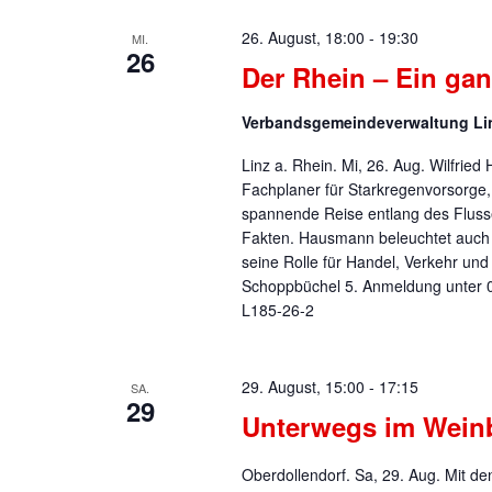
26. August, 18:00
-
19:30
MI.
26
Der Rhein – Ein ga
Verbandsgemeindeverwaltung L
Linz a. Rhein. Mi, 26. Aug. Wilfri
Fachplaner für Starkregenvorsorge,
spannende Reise entlang des Flusse
Fakten. Hausmann beleuchtet auch d
seine Rolle für Handel, Verkehr u
Schoppbüchel 5. Anmeldung unter 0
L185-26-2
29. August, 15:00
-
17:15
SA.
29
Unterwegs im Weinb
Oberdollendorf. Sa, 29. Aug. Mit 