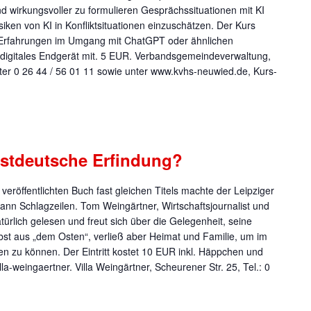
und wirkungsvoller zu formulieren Gesprächssituationen mit KI
siken von KI in Konfliktsituationen einzuschätzen. Der Kurs
en Erfahrungen im Umgang mit ChatGPT oder ähnlichen
 digitales Endgerät mit. 5 EUR. Verbandsgemeindeverwaltung,
r 0 26 44 / 56 01 11 sowie unter www.kvhs-neuwied.de, Kurs-
estdeutsche Erfindung?
veröffentlichten Buch fast gleichen Titels machte der Leipziger
ann Schlagzeilen. Tom Weingärtner, Wirtschaftsjournalist und
rlich gelesen und freut sich über die Gelegenheit, seine
st aus „dem Osten“, verließ aber Heimat und Familie, um im
 zu können. Der Eintritt kostet 10 EUR inkl. Häppchen und
a-weingaertner. Villa Weingärtner, Scheurener Str. 25, Tel.: 0