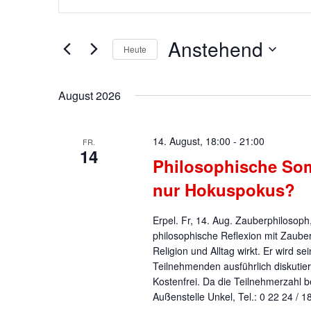
Suche
eingeben.
Suche
und
Anstehend
nach
Heute
Ansichten,
Veranstaltungen
Datum
Schlüsselwort.
Navigation
wählen.
August 2026
14. August, 18:00
-
21:00
FR.
14
Philosophische So
nur Hokuspokus?
Erpel. Fr, 14. Aug. Zauberphilosop
philosophische Reflexion mit Zaube
Religion und Alltag wirkt. Er wird 
Teilnehmenden ausführlich diskutie
Kostenfrei. Da die Teilnehmerzahl b
Außenstelle Unkel, Tel.: 0 22 24 /