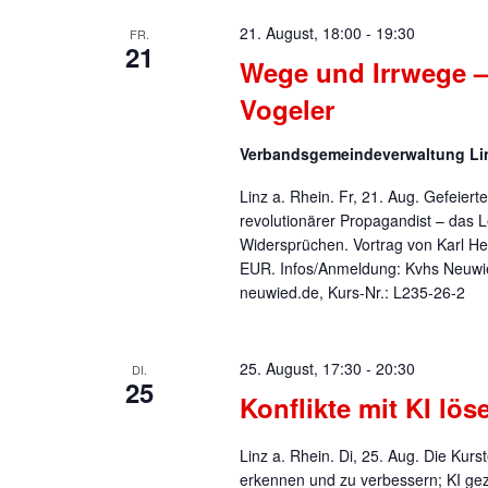
21. August, 18:00
-
19:30
FR.
21
Wege und Irrwege –
Vogeler
Verbandsgemeindeverwaltung L
Linz a. Rhein. Fr, 21. Aug. Gefeiert
revolutionärer Propagandist – das 
Widersprüchen. Vortrag von Karl He
EUR. Infos/Anmeldung: Kvhs Neuwied
neuwied.de, Kurs-Nr.: L235-26-2
25. August, 17:30
-
20:30
DI.
25
Konflikte mit KI lö
Linz a. Rhein. Di, 25. Aug. Die Ku
erkennen und zu verbessern; KI gez