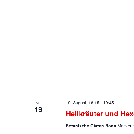
19. August, 18:15
-
19:45
MI.
19
Heilkräuter und He
Botanische Gärten Bonn
Meckenh