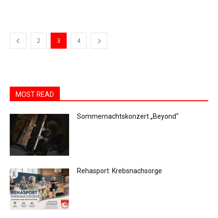
2
3
4
MOST READ
Sommernachtskonzert „Beyond“
Rehasport: Krebsnachsorge