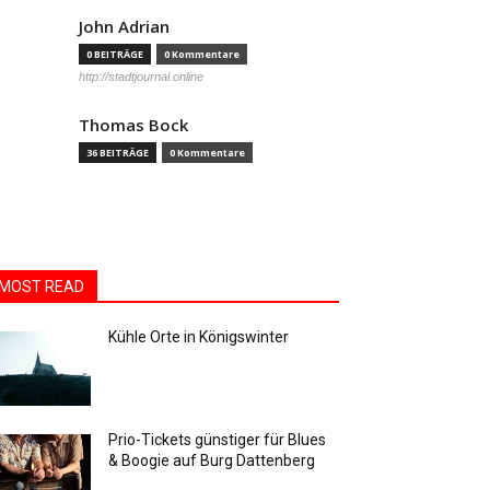
John Adrian
0 BEITRÄGE
0 Kommentare
http://stadtjournal.online
Thomas Bock
36 BEITRÄGE
0 Kommentare
MOST READ
Kühle Orte in Königswinter
Prio-Tickets günstiger für Blues
& Boogie auf Burg Dattenberg