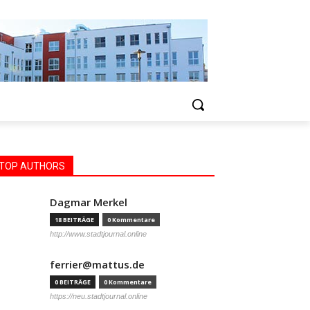
TOP AUTHORS
Dagmar Merkel
18 BEITRÄGE
0 Kommentare
http://www.stadtjournal.online
ferrier@mattus.de
0 BEITRÄGE
0 Kommentare
https://neu.stadtjournal.online