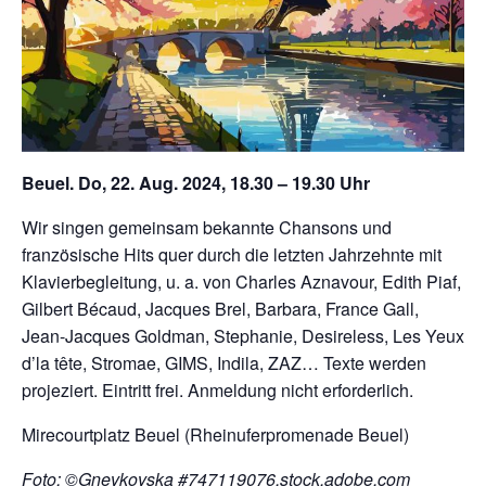
Beuel. Do, 22. Aug. 2024, 18.30 – 19.30 Uhr
Wir singen gemeinsam bekannte Chansons und
französische Hits quer durch die letzten Jahrzehnte mit
Klavierbegleitung, u. a. von Charles Aznavour, Edith Piaf,
Gilbert Bécaud, Jacques Brel, Barbara, France Gall,
Jean-Jacques Goldman, Stephanie, Desireless, Les Yeux
d’la tête, Stromae, GIMS, Indila, ZAZ… Texte werden
projeziert. Eintritt frei. Anmeldung nicht erforderlich.
Mirecourtplatz Beuel (Rheinuferpromenade Beuel)
Foto: ©Gnevkovska #747119076,stock.adobe.com