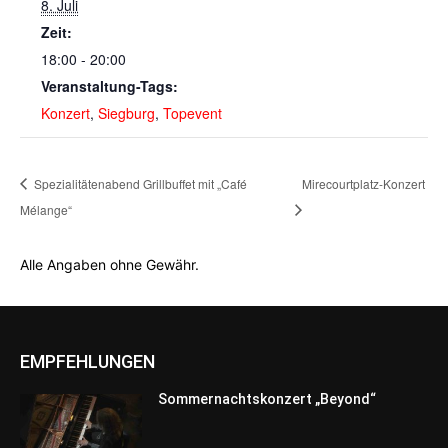
8. Juli
Zeit:
18:00 - 20:00
Veranstaltung-Tags:
Konzert
,
Siegburg
,
Topevent
Spezialitätenabend Grillbuffet mit „Café
Mirecourtplatz-Konzert
Mélange“
Alle Angaben ohne Gewähr.
EMPFEHLUNGEN
Sommernachtskonzert „Beyond“