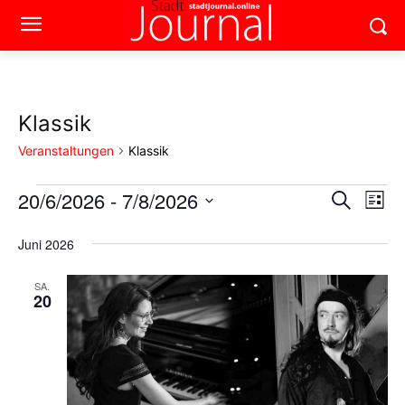
Klassik
Veranstaltungen
Klassik
20/6/2026
 - 
7/8/2026
Veranstaltungen
Ver
Verans
Suche
Liste
Ans
Datum
Suche
wählen.
Juni 2026
Nav
und
SA.
20
Ansich
Naviga