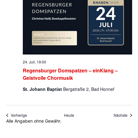
24. Juli, 19:00
Regensburger Domspatzen – einKlang –
Geistvolle Chormusik
St. Johann Baptist
Bergstraße 2, Bad Honnef
Veranstaltungen
Veran
Vorherige
Heute
Nächste
Alle Angaben ohne Gewähr.