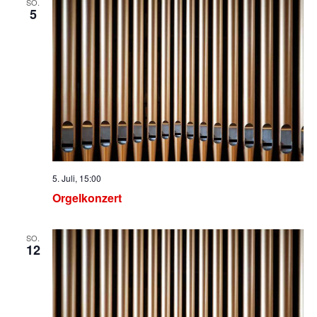
SO.
5
5. Juli, 15:00
Orgelkonzert
SO.
12