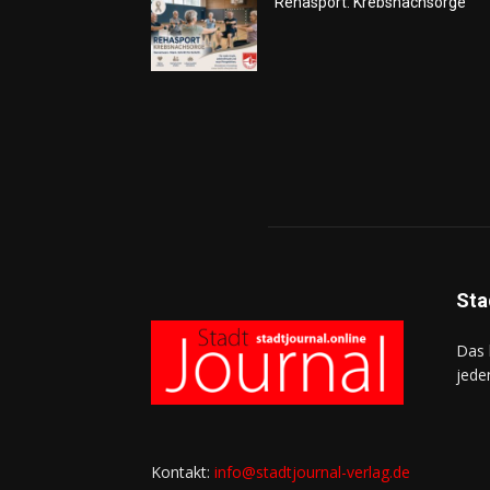
Rehasport: Krebsnachsorge
Sta
Das 
jede
Kontakt:
info@stadtjournal-verlag.de