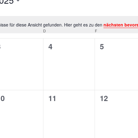
025
sse für diese Ansicht gefunden. Hier geht es zu den
nächsten bevor
Hinweis
TTWOCH
D
DONNERSTAG
F
FREITAG
0
0
0
3
4
5
n,
eranstaltungen,
Veranstaltungen,
Veranstalt
0
0
0
10
11
12
n,
eranstaltungen,
Veranstaltungen,
Veranstalt