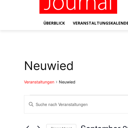
ÜBERBLICK
VERANSTALTUNGSKALEND
Neuwied
Veranstaltungen
Neuwied
Veranstaltungen
Veranstaltungen
Bitte
Schlüsselwort
Suche
eingeben.
Suche
und
nach