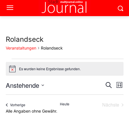
Rolandseck
Veranstaltungen
Rolandseck
Veranstaltungen
Es wurden keine Ergebnisse gefunden.
Hinweis
Anstehende
Ver
Verans
Suche
Liste
Ans
Datum
Suche
wählen.
Nav
Heute
Nächste
Veranstaltungen
Vorherige
und
Veransta
Alle Angaben ohne Gewähr.
Ansich