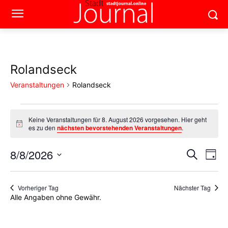
Rolandseck
Veranstaltungen
Rolandseck
Veranstaltungen
Keine Veranstaltungen für 8. August 2026 vorgesehen. Hier geht
Hinweis
es zu den
nächsten bevorstehenden Veranstaltungen
.
für
8.
8/8/2026
Ver
Verans
Suche
Tag
Ans
Datum
August
Suche
wählen.
Nav
2026
Vorheriger Tag
Nächster Tag
und
Alle Angaben ohne Gewähr.
Ansich