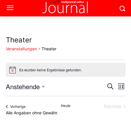
Theater
Veranstaltungen
Theater
Veranstaltungen
Es wurden keine Ergebnisse gefunden.
Hinweis
Anstehende
Ver
Verans
Suche
Liste
Ans
Datum
Suche
wählen.
Nav
Heute
Nächste
Veranstaltungen
Vorherige
und
Veransta
Alle Angaben ohne Gewähr.
Ansich