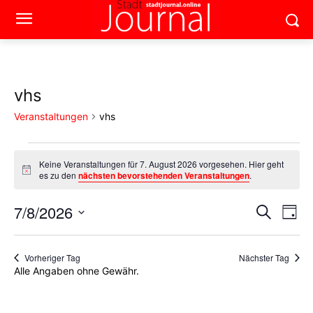
vhs
Veranstaltungen
vhs
Veranstaltungen
Keine Veranstaltungen für 7. August 2026 vorgesehen. Hier geht
Hinweis
es zu den
nächsten bevorstehenden Veranstaltungen
.
für
7.
7/8/2026
Ver
Verans
Suche
Tag
Ans
Datum
August
Suche
wählen.
Nav
2026
Vorheriger Tag
Nächster Tag
und
Alle Angaben ohne Gewähr.
Ansich