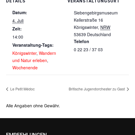
DETAILS
VERANSTALTUNGSORT
Datum:
Siebengebirgsmuseum
Kellerstraße 16
4. Juli
Königswinter
,
NRW
Zeit:
53639
Deutschland
14:00
Telefon
Veranstaltung-Tags:
0 22 23 / 37 03
Königswinter
,
Wandern
und Natur erleben
,
Wochenende
Le Petit Médoc
Britische Jugendorchester zu Gast
Alle Angaben ohne Gewähr.
EMPFEHLUNGEN