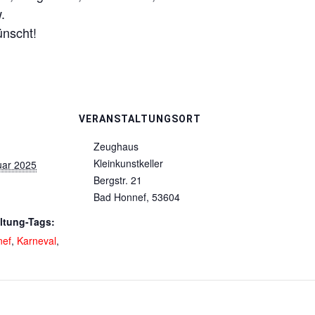
.
ünscht!
VERANSTALTUNGSORT
Zeughaus
Kleinkunstkeller
uar 2025
Bergstr. 21
Bad Honnef
,
53604
ltung-Tags:
nef
,
Karneval
,