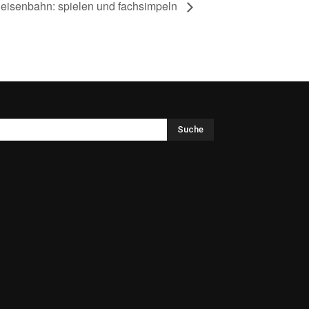
eisenbahn: spielen und fachsimpeln
Suche