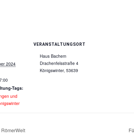
VERANSTALTUNGSORT
Haus Bachem
Drachenfelsstraße 4
ber 2024
Königswinter
,
53639
7:00
ltung-Tags:
ungen und
nigswinter
r RömerWelt
Fü