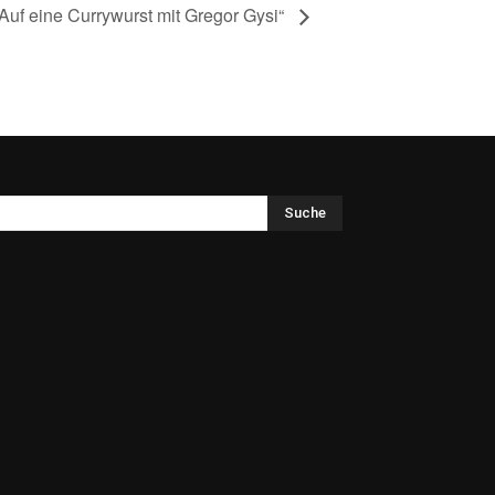
„Auf eine Currywurst mit Gregor Gysi“
Suche