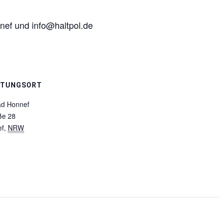
ef und info@haltpol.de
LTUNGSORT
ad Honnef
ße 28
ef
,
NRW