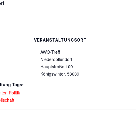
rf
VERANSTALTUNGSORT
AWO-Treff
Niederdollendorf
Hauptstraße 109
Königswinter
,
53639
ltung-Tags:
nter
,
Politik
llschaft