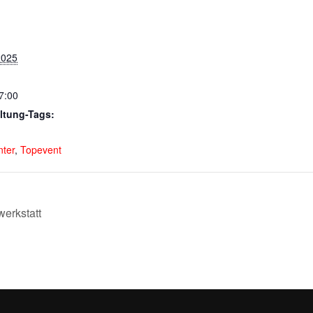
2025
7:00
ltung-Tags:
,
nter
,
Topevent
werkstatt