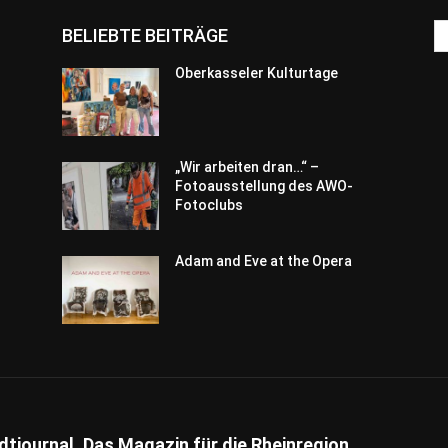
BELIEBTE BEITRÄGE
Oberkasseler Kulturtage
„Wir arbeiten dran…“ –
Fotoausstellung des AWO-
Fotoclubs
Adam and Eve at the Opera
dtjournal. Das Magazin für die Rheinregion