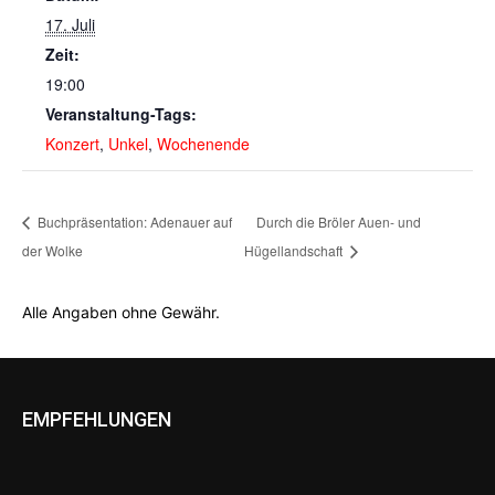
17. Juli
Zeit:
19:00
Veranstaltung-Tags:
Konzert
,
Unkel
,
Wochenende
Buchpräsentation: Adenauer auf
Durch die Bröler Auen- und
der Wolke
Hügellandschaft
Alle Angaben ohne Gewähr.
EMPFEHLUNGEN