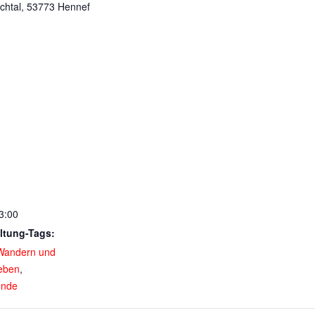
chtal, 53773 Hennef
3:00
ltung-Tags:
Wandern und
leben
,
nde