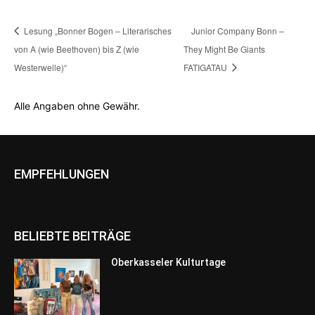
Lesung „Bonner Bogen – Literarisches
Junior Company Bonn –
von A (wie Beethoven) bis Z (wie
They Might Be Giants
Westerwelle)“
FATIGATAU
Alle Angaben ohne Gewähr.
EMPFEHLUNGEN
BELIEBTE BEITRÄGE
Oberkasseler Kulturtage