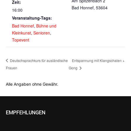
Am Spitzenbach 2
Zeit:
Bad Honnef
,
53604
16:00
Veranstaltung-Tags:
Bad Honnef
,
Bühne und
Kleinkunst
,
Senioren
,
Topevent
Deutschsprachkurs für ausländische
Entspannung mit Klangschalen +
Frauen
Gong
Alle Angaben ohne Gewähr.
EMPFEHLUNGEN