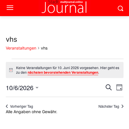
vhs
Veranstaltungen
vhs
Veranstaltungen
Keine Veranstaltungen für 10. Juni 2026 vorgesehen. Hier geht es
Hinweis
zu den
nächsten bevorstehenden Veranstaltungen
.
für
10.
10/6/2026
Ver
Verans
Suche
Tag
Ans
Datum
Juni
Suche
wählen.
Nav
2026
Vorheriger Tag
Nächster Tag
und
Alle Angaben ohne Gewähr.
Ansich