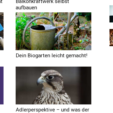
ät
Balkonkraftwerk selbst
aufbauen
Dein Biogarten leicht gemacht!
Adlerperspektive – und was der