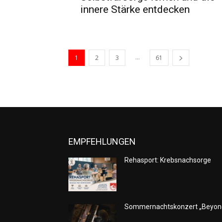
innere Stärke entdecken
...
1
2
3
61
EMPFEHLUNGEN
Rehasport: Krebsnachsorge
Sommernachtskonzert „Beyon