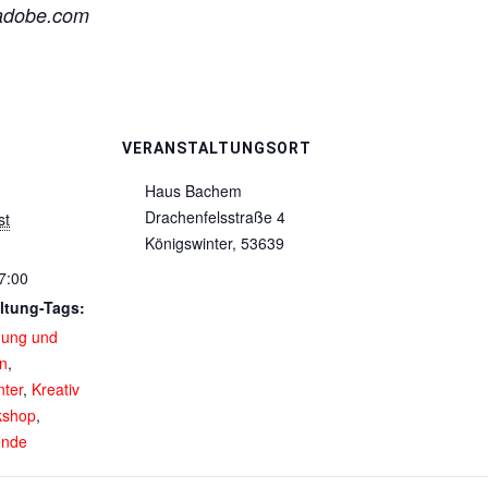
.adobe.com
VERANSTALTUNGSORT
Haus Bachem
Drachenfelsstraße 4
st
Königswinter
,
53639
7:00
ltung-Tags:
nung und
on
,
nter
,
Kreativ
kshop
,
nde