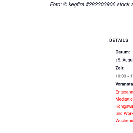
Foto: © kegfire #282303906,stock
DETAILS
Datum:
15. Augu
Zeit:
10:00 - 1
Veransta
Entspan
Meditati
Königswi
und Wor
Wochene