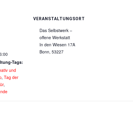
VERANSTALTUNGSORT
Das Selbstwerk –
offene Werkstatt
In den Wiesen 17A
Bonn
,
53227
6:00
ltung-Tags:
eativ und
p
,
Tag der
ür
,
nde