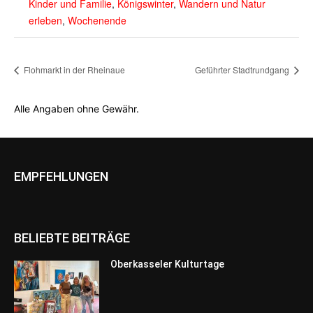
Kinder und Familie
,
Königswinter
,
Wandern und Natur
erleben
,
Wochenende
Flohmarkt in der Rheinaue
Geführter Stadtrundgang
Alle Angaben ohne Gewähr.
EMPFEHLUNGEN
BELIEBTE BEITRÄGE
Oberkasseler Kulturtage