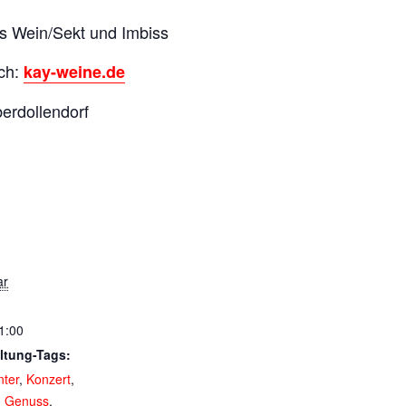
as Wein/Sekt und Imbiss
ich:
kay-weine.de
berdollendorf
ar
1:00
ltung-Tags:
nter
,
Konzert
,
d Genuss
,