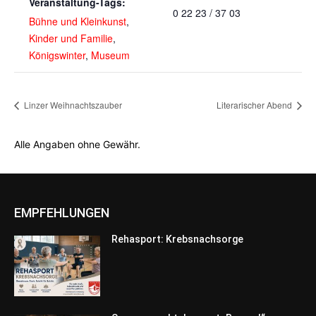
Veranstaltung-Tags:
0 22 23 / 37 03
Bühne und Kleinkunst
,
Kinder und Familie
,
Königswinter
,
Museum
Linzer Weihnachtszauber
Literarischer Abend
Alle Angaben ohne Gewähr.
EMPFEHLUNGEN
Rehasport: Krebsnachsorge