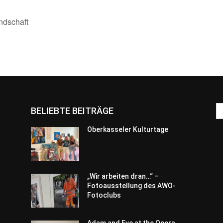
ndschaft
BELIEBTE BEITRÄGE
Oberkasseler Kulturtage
„Wir arbeiten dran…“ –
Fotoausstellung des AWO-
Fotoclubs
Adam and Eve at the Opera