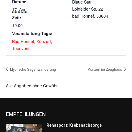
Datum:
Blaue Sau
Lohfelder Str. 22
17. April
bad Honnef
,
53604
Zeit:
19:00
Veranstaltung-Tags:
Bad Honnef
,
Konzert
,
Topevent
Mythische Sagenwanderung
Konzert im Zeughaus
Alle Angaben ohne Gewähr.
EMPFEHLUNGEN
Rehasport: Krebsnachsorge