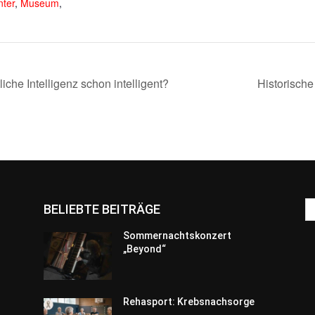
nter
,
Museum
,
iche Intelligenz schon intelligent?
Historische
BELIEBTE BEITRÄGE
Sommernachtskonzert
„Beyond“
Rehasport: Krebsnachsorge