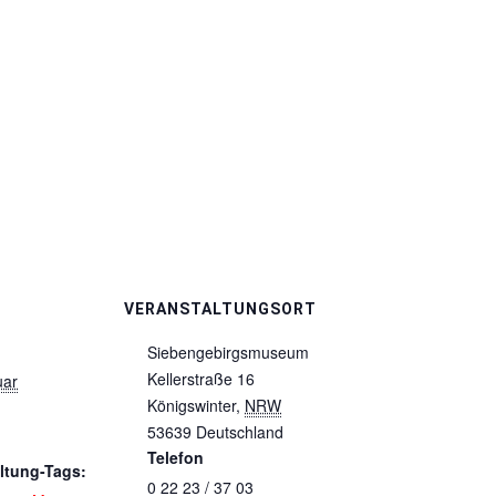
VERANSTALTUNGSORT
Siebengebirgsmuseum
Kellerstraße 16
uar
Königswinter
,
NRW
53639
Deutschland
Telefon
ltung-Tags:
0 22 23 / 37 03