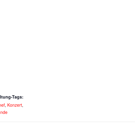
ltung-Tags:
nef
,
Konzert
,
nde