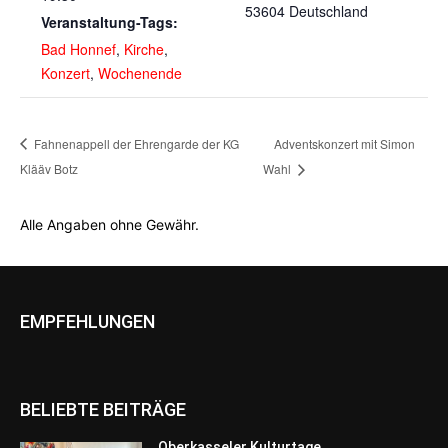
53604
Deutschland
Veranstaltung-Tags:
Bad Honnef
,
Kirche
,
Konzert
,
Wochenende
Fahnenappell der Ehrengarde der KG
Adventskonzert mit Simon
Klääv Botz
Wahl
Alle Angaben ohne Gewähr.
EMPFEHLUNGEN
BELIEBTE BEITRÄGE
Oberkasseler Kulturtage