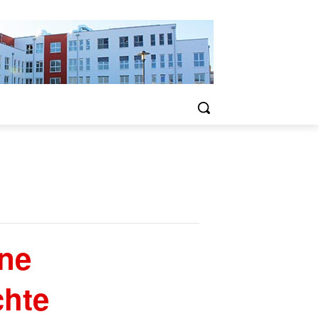
ine
chte