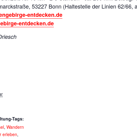
arckstraße, 53227 Bonn (Haltestelle der Linien 62/66,
engebirge-entdecken.de
ebirge-entdecken.de
Driesch
ar
ltung-Tags:
el
,
Wandern
r erleben
,