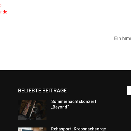
p
,
nde
Ein him
BELIEBTE BEITRÄGE
Sommernachtskonzert
„Beyond“
Rehasport: Krebsnachsorge