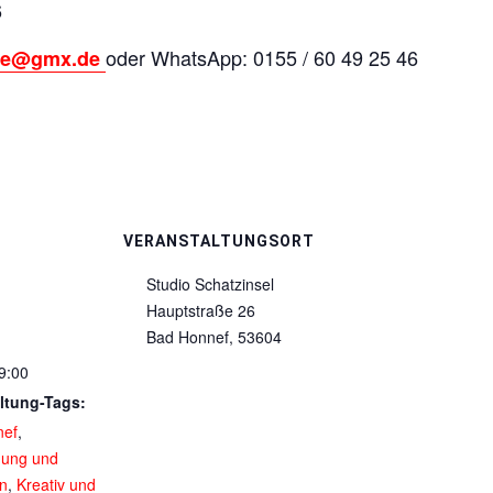
6
oder WhatsApp: 0155 / 60 49 25 46
tte@gmx.de
VERANSTALTUNGSORT
Studio Schatzinsel
Hauptstraße 26
Bad Honnef
,
53604
9:00
ltung-Tags:
nef
,
nung und
on
,
Kreativ und