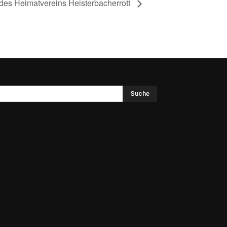
des Heimatvereins Heisterbacherrott
Suche