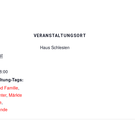
VERANSTALTUNGSORT
Haus Schlesien
st
8:00
ltung-Tags:
nd Familie
,
nter
,
Märkte
e
,
nde